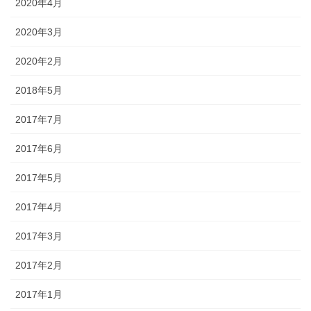
2020年4月
2020年3月
2020年2月
2018年5月
2017年7月
2017年6月
2017年5月
2017年4月
2017年3月
2017年2月
2017年1月