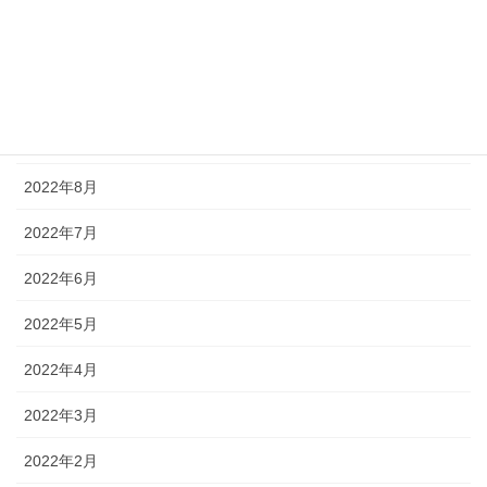
2023年1月
2022年11月
2022年10月
2022年9月
2022年8月
2022年7月
2022年6月
2022年5月
2022年4月
2022年3月
2022年2月