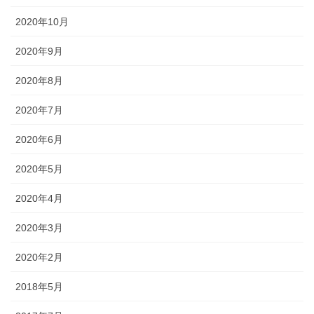
2020年10月
2020年9月
2020年8月
2020年7月
2020年6月
2020年5月
2020年4月
2020年3月
2020年2月
2018年5月