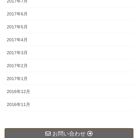
2017年7月
2017年6月
2017年5月
2017年4月
2017年3月
2017年2月
2017年1月
2016年12月
2016年11月
お問い合わせ