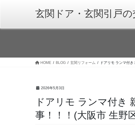
コ
ナ
ン
ビ
玄関ドア・玄関引戸の
テ
ゲ
ン
ー
ツ
シ
へ
ョ
ス
ン
キ
に
ッ
移
HOME
BLOG
玄関リフォーム
ドアリモ ランマ付き 
プ
動
2026年5月3日
ドアリモ ランマ付き 
事！！！(大阪市 生野区