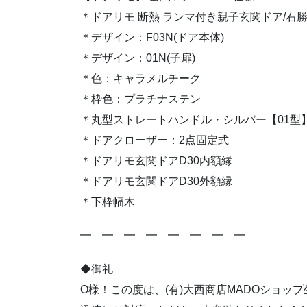
＊ドアリモ 断熱 ランマ付き親子玄関ドア/右勝
＊デザイン：F03N(ドア本体)
＊デザイン：01N(子扉)
＊色：キャラメルチーク
＊枠色：プラチナステン
＊丸型ストレートハンドル・シルバー【01型
＊ドアクローザー：2点固定式
＊ドアリモ玄関ドアD30内額縁
＊ドアリモ玄関ドアD30外額縁
＊下枠幅木
━ ━ ━ ━ ━ ━ ━ ━
◆御礼
O様！この度は、(有)大西商店MADOショ