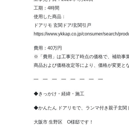
工期：4時間
使用した商品：
ドアリモ 玄関ドア/玄関引戸
https://www.ykkap.co.jp/consumer/search/produ
費用：40万円
※「費用」は工事完了時点の価格で、補助事
商品および価格改定等により、価格が変更と
━ ━ ━ ━ ━ ━ ━ ━
◆きっかけ・経緯・施工
◆かんたん ドアリモで、ランマ付き親子玄関
大阪市 生野区 O様邸です！