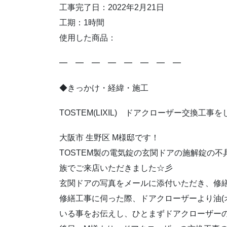
工事完了日：2022年2月21日
工期：1時間
使用した商品：
━ ━ ━ ━ ━ ━ ━ ━
◆きっかけ・経緯・施工
TOSTEM(LIXIL) ドアクローザー交換工
大阪市 生野区 M様邸です！
TOSTEM製の電気錠の玄関ドアの施解錠の
族でご来店いただきました☆彡
玄関ドアの写真をメールに添付いただき、修
修繕工事に伺った際、ドアクローザーより油(
いる事をお伝えし、ひとまずドアクローザー