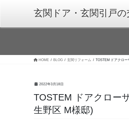
コ
ナ
ン
ビ
玄関ドア・玄関引戸の
テ
ゲ
ン
ー
ツ
シ
へ
ョ
ス
ン
キ
に
ッ
移
HOME
BLOG
玄関リフォーム
TOSTEM ドアクロ
プ
動
2022年3月18日
TOSTEM ドアクロ
生野区 M様邸)