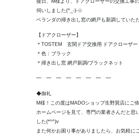
後日、M様より、ドアクローザーの交換工事
伺いしました(^_-)-☆
ベランダの掃き出し窓の網戸も新調していただ
【ドアクローザー】
＊TOSTEM 玄関ドア交換用 ドアクローザー
＊色：ブラック
＊掃き出し窓 網戸新調/ブラックネット
━ ━ ━ ━ ━ ━ ━ ━
◆御礼
M様！この度はMADOショップ生野巽店にご
ホームページを見て、専門の業者さんだと思
した(*^^)v
また何かお困り事がありましたら、お気軽に