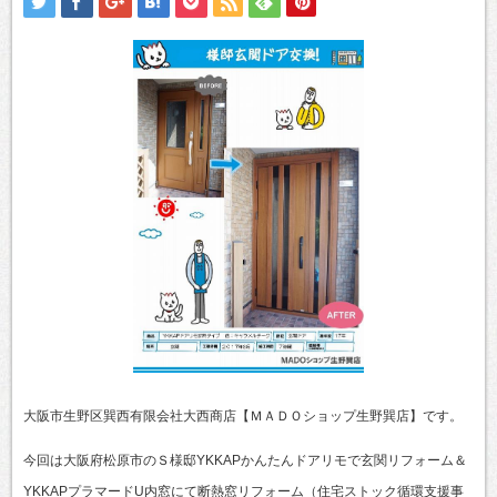
大阪市生野区巽西有限会社大西商店【ＭＡＤＯショップ生野巽店】です。
今回は大阪府松原市のＳ様邸YKKAPかんたんドアリモで玄関リフォーム＆
YKKAPプラマードU内窓にて断熱窓リフォーム（住宅ストック循環支援事