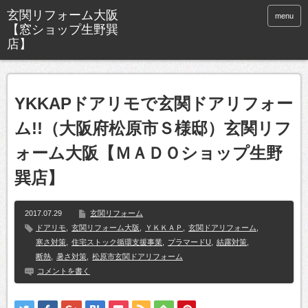
玄関リフォーム大阪
menu
【窓ショップ生野巽
店】
YKKAPドアリモで玄関ドアリフォー
ム!!（大阪府松原市Ｓ様邸）玄関リフ
ォーム大阪【ＭＡＤＯショップ生野
巽店】
2017.07.29
玄関リフォーム
ドアリモ
,
玄関リフォーム大阪
,
ＹＫＫＡＰ
,
玄関ドアリフォーム
,
寒さ対策
,
住宅ストック循環支援事業
,
プラマードU
,
結露対策
,
断熱
,
暑さ対策
,
松原市玄関ドアリフォーム
コメントを書く