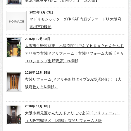
市淀川区塚本T様邸【玄関リフォーム大阪】
2020年 2月 03日
マドリモシャッター&YKKAP内窓プラマードU 大阪府
高槻市O様邸
2016年 12月 08日
大阪市生野区巽東 木製玄関引戸をＹＫＫＡＰかんたんド
アリモで玄関ドアリフォーム！玄関リフォーム大阪【ＭＡ
ＤＯショップ生野巽店】Ｎ様邸
2016年 11月 15日
玄関リフォーム(ドアリモ断熱タイプS02型)取付け！（大
阪府枚方市K様邸）
2016年 11月 18日
大阪市鶴見区かんたんドアリモで玄関ドアリフォーム！
（大阪市鶴見区 I様邸）玄関リフォーム大阪