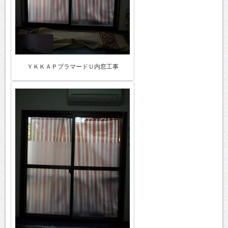
ＹＫＫＡＰプラマードＵ内窓工事