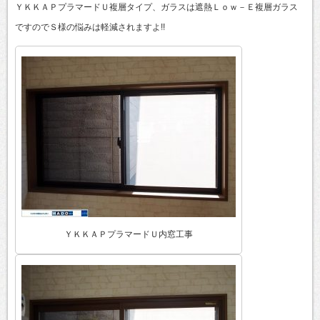
ＹＫＫＡＰプラマードＵ複層タイプ、ガラスは遮熱Ｌｏｗ－Ｅ複層ガラス
ですのでＳ様の悩みは軽減されますよ!!
ＹＫＫＡＰプラマードＵ内窓工事