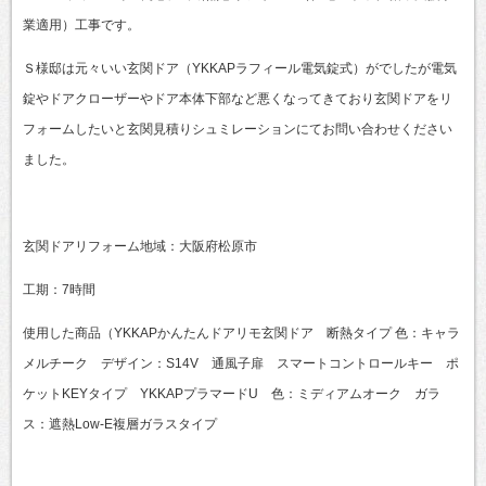
業適用）工事です。
Ｓ様邸は元々いい玄関ドア（YKKAPラフィール電気錠式）がでしたが電気
錠やドアクローザーやドア本体下部など悪くなってきており玄関ドアをリ
フォームしたいと玄関見積りシュミレーションにてお問い合わせください
ました。
玄関ドアリフォーム地域：大阪府松原市
工期：7時間
使用した商品（YKKAPかんたんドアリモ玄関ドア 断熱タイプ 色：キャラ
メルチーク デザイン：S14V 通風子扉 スマートコントロールキー ポ
ケットKEYタイプ YKKAPプラマードU 色：ミディアムオーク ガラ
ス：遮熱Low-E複層ガラスタイプ