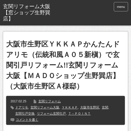
玄関リフォーム大阪
menu
【窓ショップ生野巽
店】
大阪市生野区ＹＫＫＡＰかんたんド
アリモ（伝統和風Ａ０５新槇）で玄
関引戸リフォーム!!玄関リフォーム
大阪【ＭＡＤＯショップ生野巽店】
（大阪市生野区Ａ様邸）
2017.02.25
玄関リフォーム
ドアリモ
,
玄関リフォーム大阪
,
ＹＫＫＡＰ
,
大阪市生野区
,
玄関
,
玄関引戸交換
,
リフォーム玄関引戸
,
Ｔ－ＰＯＩＮＴ
コメントを書く