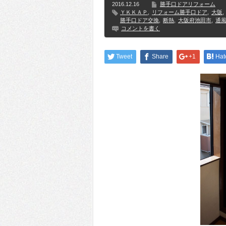
2016.12.16
勝手口ドアリフォーム
ＹＫＫＡＰ
,
リフォーム勝手口ドア
,
大阪
,
勝手口ドア交換
,
断熱
,
大阪府池田市
,
通
コメントを書く
Tweet
Share
+1
Hat