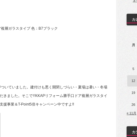
ォ
カ
ア複層ガラスタイプ 色：B7ブラック
月
5
12
アがついていました。建付けも悪く開閉しづらい・夏場は暑い・冬場
19
だきました。そこでYKKAPリフォーム勝手口ドア複層ガラスタイ
事業＆T-Point5倍キャンペーン中ですよ!!
26
« 11月
カ