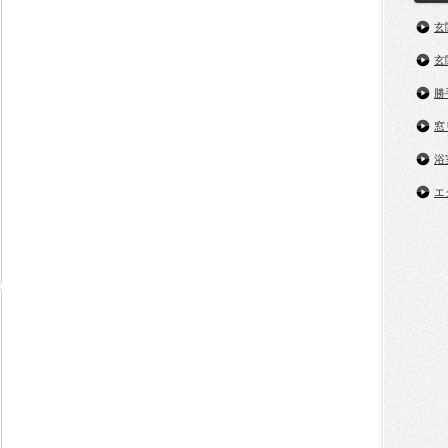
玄
玄
勝
窓
浴
エ