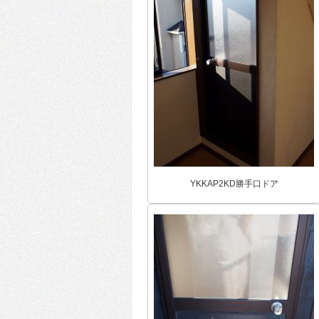
YKKAP2KD勝手口ドア