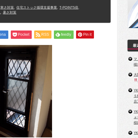
寒さ対策
,
住宅ストック循環支援事業
,
T-POINT5倍
,
風
,
暑さ対策
ena
Pocket
RSS
feedly
Pin it
最
マ
槻
大
Y
Ｓ
店
Y
ォ
様
Y