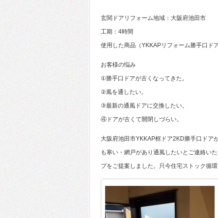
玄関ドアリフォーム地域：大阪府池田市
工期：4時間
使用した商品（YKKAPリフォーム勝手口ド
お客様の悩み
①勝手口ドアが古くなってきた。
②風を通したい。
③最新の通風ドアに交換したい。
④ドアが古くて開閉しづらい。
大阪府池田市YKKAP框ドア2KD勝手口ド
も寒い・網戸があり通風したいとご連絡いた
プをご提案しました。只今住宅ストック循環支援