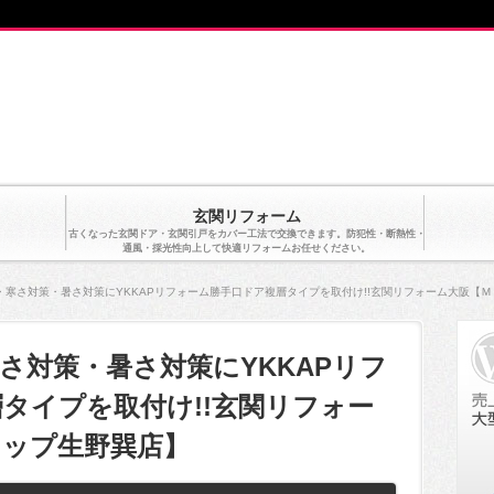
玄関リフォーム
古くなった玄関ドア・玄関引戸をカバー工法で交換できます。防犯性・断熱性・
通風・採光性向上して快適リフォームお任せください。
・寒さ対策・暑さ対策にYKKAPリフォーム勝手口ドア複層タイプを取付け!!玄関リフォーム大阪【
さ対策・暑さ対策にYKKAPリフ
タイプを取付け!!玄関リフォー
ョップ生野巽店】