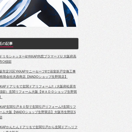
近の記事
ドリモシャッター&YKKAP内窓プラマードU 大阪府高
市O様邸
阪市淀川区YKKAPサニーセーフⅡで浴室折戸交換工事
有限会社大西商店【MADOショップ生野巽店】
KKAPドアリモで玄関ドアリフォーム!!（大阪府松原市
様邸）玄関リフォーム大阪【ＭＡＤＯショップ生野巽
】
KKAP玄関引戸８０型で玄関引戸リフォーム!!玄関リフ
ーム大阪【MADOショップ生野巽店】大阪市生野区S
邸
KKAPかんたんドアリモで玄関引戸から玄関ドアへリフ