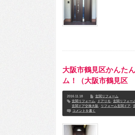
大阪市鶴見区かんた
ム！（大阪市鶴見区 
2016.11.18
玄関リフォーム
玄関リフォーム
,
ドアリモ
,
玄関リフォー
玄関ドア交換大阪
,
リフォーム玄関ドア
,
コメントを書く