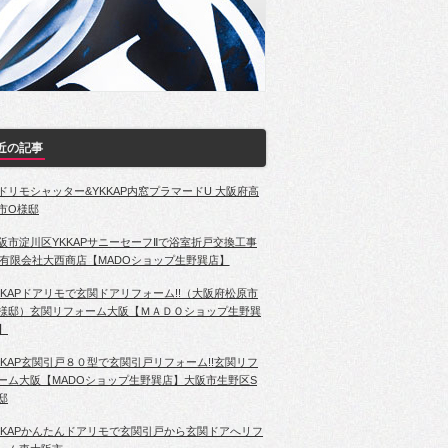
近の記事
ドリモシャッター&YKKAP内窓プラマードU 大阪府高
市O様邸
阪市淀川区YKKAPサニーセーフⅡで浴室折戸交換工事
有限会社大西商店【MADOショップ生野巽店】
KKAPドアリモで玄関ドアリフォーム!!（大阪府松原市
様邸）玄関リフォーム大阪【ＭＡＤＯショップ生野巽
】
KKAP玄関引戸８０型で玄関引戸リフォーム!!玄関リフ
ーム大阪【MADOショップ生野巽店】大阪市生野区S
邸
KKAPかんたんドアリモで玄関引戸から玄関ドアへリフ