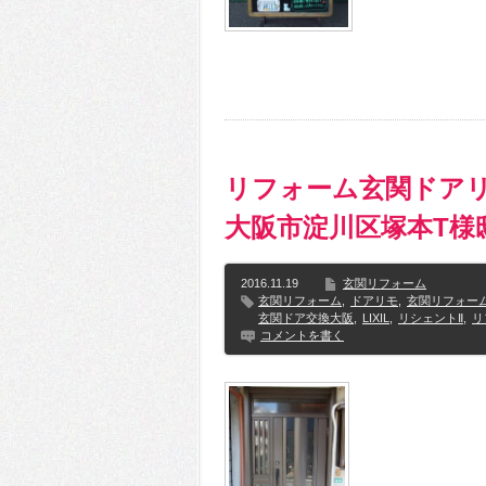
リフォーム玄関ドア
大阪市淀川区塚本T様
2016.11.19
玄関リフォーム
玄関リフォーム
,
ドアリモ
,
玄関リフォー
玄関ドア交換大阪
,
LIXIL
,
リシェントⅡ
,
リ
コメントを書く