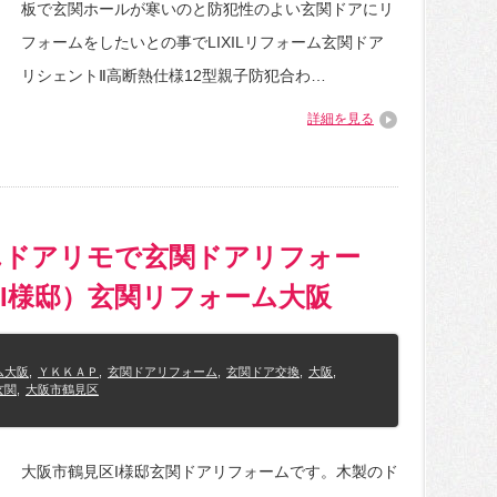
板で玄関ホールが寒いのと防犯性のよい玄関ドアにリ
フォームをしたいとの事でLIXILリフォーム玄関ドア
リシェントⅡ高断熱仕様12型親子防犯合わ…
詳細を見る
んドアリモで玄関ドアリフォー
I様邸）玄関リフォーム大阪
ム大阪
,
ＹＫＫＡＰ
,
玄関ドアリフォーム
,
玄関ドア交換
,
大阪
,
玄関
,
大阪市鶴見区
大阪市鶴見区I様邸玄関ドアリフォームです。木製のド