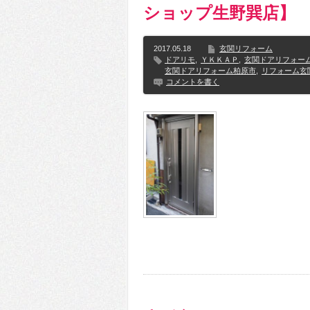
ショップ生野巽店】
2017.05.18
玄関リフォーム
ドアリモ
,
ＹＫＫＡＰ
,
玄関ドアリフォー
玄関ドアリフォーム柏原市
,
リフォーム玄
コメントを書く