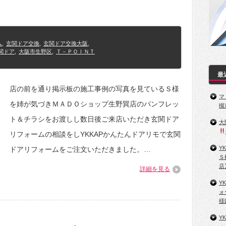
ム
,
玄関ドア交換
,
玄関ドア交換大阪
,
関ドア
,
大阪市生野区
,
Ｔ－ＰＯＩＮＴ
最
店の前を通り掲示板の施工事例の写真を見ているＳ様
マ
を姉が気づきＭＡＤＯショップ生野巽店のパンフレッ
槻
ト＆チラシをお渡しし数日後ご来店いただき玄関ドア
大
リフォームの相談をしYKKAPかんたんドアリモで玄関
Y
ドアリフォームをご注文いただきました。…
Ｓ
店
詳細を見る
Y
ォ
様
Y