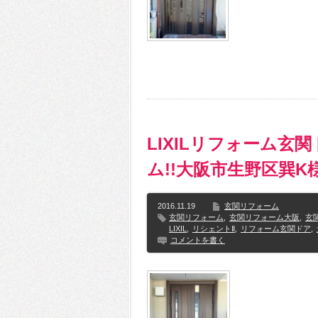
LIXILリフォーム玄
ム!!大阪市生野区巽
2016.11.19
玄関リフォーム
玄関リフォーム
,
玄関リフォーム大阪
,
玄
LIXIL
,
リシェントⅡ
,
リフォーム玄関ドア
,
コメントを書く