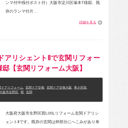
ンマ付中桟付ポスト付）大阪市淀川区塚本T様邸、既
存のランマ付片…
詳細を見る
関ドアリシェントⅡで玄関リフォー
K様邸【玄関リフォーム大阪】
関ドアリフォーム
,
玄関ドア交換
,
玄関ドア交換大阪
,
寒さ対策
,
大阪市生野区
,
巽
,
玄関
大阪府大阪市生野区巽LIXILリフォーム玄関ドアリシ
ェントⅡです。既存の玄関は枠部分にへこみがあり単