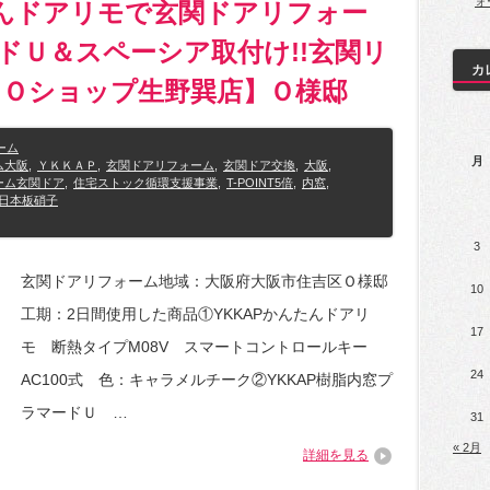
ォ
たんドアリモで玄関ドアリフォー
ドＵ＆スペーシア取付け!!玄関リ
カ
ＤＯショップ生野巽店】Ｏ様邸
ーム
月
ム大阪
,
ＹＫＫＡＰ
,
玄関ドアリフォーム
,
玄関ドア交換
,
大阪
,
ーム玄関ドア
,
住宅ストック循環支援事業
,
T-POINT5倍
,
内窓
,
日本板硝子
3
玄関ドアリフォーム地域：大阪府大阪市住吉区Ｏ様邸
10
工期：2日間使用した商品①YKKAPかんたんドアリ
17
モ 断熱タイプM08V スマートコントロールキー
24
AC100式 色：キャラメルチーク②YKKAP樹脂内窓プ
ラマードＵ …
31
« 2月
詳細を見る