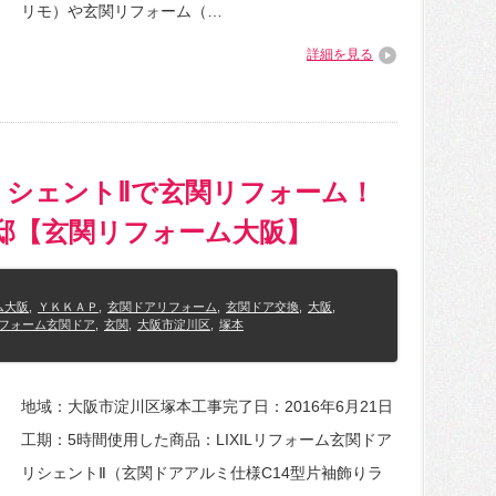
リモ）や玄関リフォーム（…
詳細を見る
リシェントⅡで玄関リフォーム！
邸【玄関リフォーム大阪】
ム大阪
,
ＹＫＫＡＰ
,
玄関ドアリフォーム
,
玄関ドア交換
,
大阪
,
フォーム玄関ドア
,
玄関
,
大阪市淀川区
,
塚本
地域：大阪市淀川区塚本工事完了日：2016年6月21日
工期：5時間使用した商品：LIXILリフォーム玄関ドア
リシェントⅡ（玄関ドアアルミ仕様C14型片袖飾りラ