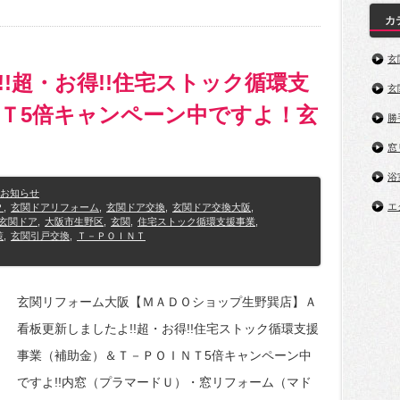
カ
玄
!超・お得!!住宅ストック循環支
玄
Ｔ5倍キャンペーン中ですよ！玄
勝
窓
浴
お知らせ
エ
Ｐ
,
玄関ドアリフォーム
,
玄関ドア交換
,
玄関ドア交換大阪
,
玄関ドア
,
大阪市生野区
,
玄関
,
住宅ストック循環支援事業
,
策
,
玄関引戸交換
,
Ｔ－ＰＯＩＮＴ
玄関リフォーム大阪【ＭＡＤＯショップ生野巽店】Ａ
看板更新しましたよ!!超・お得!!住宅ストック循環支援
事業（補助金）＆Ｔ－ＰＯＩＮＴ5倍キャンペーン中
ですよ!!内窓（プラマードＵ）・窓リフォーム（マド