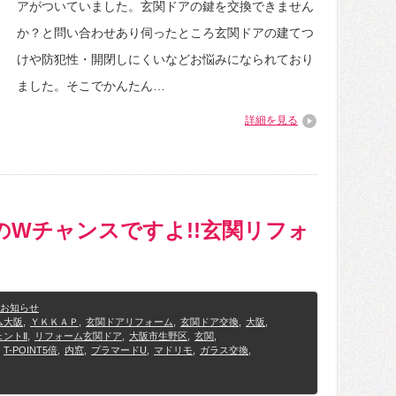
アがついていました。玄関ドアの鍵を交換できません
か？と問い合わせあり伺ったところ玄関ドアの建てつ
けや防犯性・開閉しにくいなどお悩みになられており
ました。そこでかんたん…
詳細を見る
助金のWチャンスですよ!!玄関リフォ
お知らせ
ム大阪
,
ＹＫＫＡＰ
,
玄関ドアリフォーム
,
玄関ドア交換
,
大阪
,
ェントⅡ
,
リフォーム玄関ドア
,
大阪市生野区
,
玄関
,
T-POINT5倍
,
内窓
,
プラマードU
,
マドリモ
,
ガラス交換
,