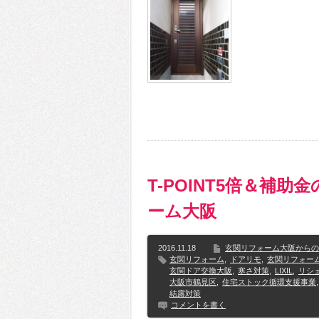
T-POINT5倍＆補
ーム大阪
2016.11.18
玄関リフォーム大阪からの
玄関リフォーム
,
ドアリモ
,
玄関リフォー
玄関ドア交換大阪
,
寒さ対策
,
LIXIL
,
リシ
大阪市鶴見区
,
住宅ストック循環支援事業
,
結露対策
コメントを書く