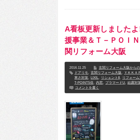
A看板更新しましたよ!
援事業＆Ｔ－ＰＯＩＮ
関リフォーム大阪
2016.11.25
玄関リフォーム大阪からの
ドアリモ
,
玄関リフォーム大阪
,
ＹＫＫＡ
寒さ対策
,
LIXIL
,
リシェントⅡ
,
リフォーム
T-POINT5倍
,
内窓
,
プラマードU
,
結露対
コメントを書く