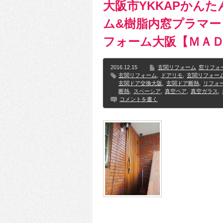
大阪市YKKAPかん
ム&樹脂内窓プラマー
フォーム大阪【ＭＡ
2016.12.15
玄関リフォーム
窓リフォ
玄関リフォーム
,
ドアリモ
,
玄関リフォー
玄関ドア交換大阪
,
玄関ドア断熱
,
リフォ
断熱
,
スペーシア
,
真空ペア
,
真空ガラス
,
コメントを書く