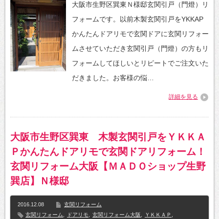
大阪市生野区巽東Ｎ様邸玄関引戸（門燈）リ
フォームです。以前木製玄関引戸をYKKAP
かんたんドアリモで玄関ドアに玄関リフォー
ムさせていただき玄関引戸（門燈）の方もリ
フォームしてほしいとリピートでご注文いた
だきました。お客様の悩…
詳細を見る
大阪市生野区巽東 木製玄関引戸をＹＫＫＡ
Ｐかんたんドアリモで玄関ドアリフォーム！
玄関リフォーム大阪【ＭＡＤＯショップ生野
巽店】Ｎ様邸
2016.12.08
玄関リフォーム
玄関リフォーム
,
ドアリモ
,
玄関リフォーム大阪
,
ＹＫＫＡＰ
,