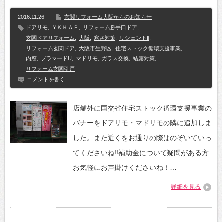
2016.11.26
玄関リフォーム大阪からのお知らせ
ドアリモ
,
ＹＫＫＡＰ
,
リフォーム勝手口ドア
,
玄関ドアリフォーム
,
大阪
,
寒さ対策
,
リシェントⅡ
,
リフォーム玄関ドア
,
大阪市生野区
,
住宅ストック循環支援事業
,
内窓
,
プラマードU
,
マドリモ
,
ガラス交換
,
結露対策
,
リフォーム玄関引戸
コメントを書く
店舗外に国交省住宅ストック循環支援事業の
バナーをドアリモ・マドリモの隣に追加しま
した。また近くをお通りの際はのぞいていっ
てくださいね!!補助金について疑問がある方
お気軽にお声掛けくださいね！…
詳細を見る