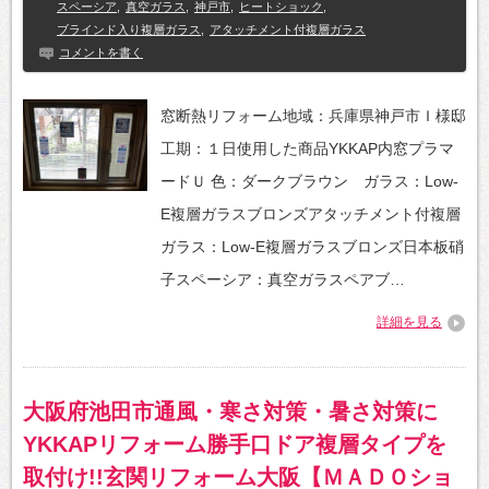
スペーシア
,
真空ガラス
,
神戸市
,
ヒートショック
,
ブラインド入り複層ガラス
,
アタッチメント付複層ガラス
コメントを書く
窓断熱リフォーム地域：兵庫県神戸市Ｉ様邸
工期：１日使用した商品YKKAP内窓プラマ
ードＵ 色：ダークブラウン ガラス：Low-
E複層ガラスブロンズアタッチメント付複層
ガラス：Low-E複層ガラスブロンズ日本板硝
子スペーシア：真空ガラスペアブ…
詳細を見る
大阪府池田市通風・寒さ対策・暑さ対策に
YKKAPリフォーム勝手口ドア複層タイプを
取付け!!玄関リフォーム大阪【ＭＡＤＯショ