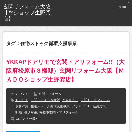
玄関リフォーム大阪
menu
【窓ショップ生野巽
店】
タグ：住宅ストック循環支援事業
YKKAPドアリモで玄関ドアリフォーム!!（大
阪府松原市Ｓ様邸）玄関リフォーム大阪【Ｍ
ＡＤＯショップ生野巽店】
2017.07.29
玄関リフォーム
ドアリモ
,
玄関リフォーム大阪
,
ＹＫＫＡＰ
,
玄関ドアリフォーム
,
寒さ対策
,
住宅ストック循環支援事業
,
プラマードU
,
結露対策
,
断熱
,
暑さ対策
,
松原市玄関ドアリフォーム
コメントを書く