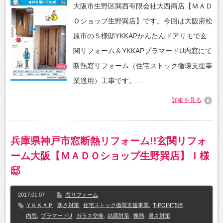
大阪市生野区巽西有限会社大西商店【ＭＡＤ
Ｏショップ生野巽店】です。今回は大阪府松
原市のＳ様邸YKKAPかんたんドアリモで玄
関リフォーム＆YKKAPプラマードU内窓にて
断熱窓リフォーム（住宅ストック循環支援事
業適用）工事です。…
詳細を見る
兵庫県神戸市窓断熱リフォーム!!玄関リフォ
ーム大阪【ＭＡＤＯショップ生野巽店】Ｉ様
邸
2017.01.07
窓リフォーム
ＹＫＫＡＰ
,
寒さ対策
,
住宅ストック循環支援事業
,
T-POINT5倍
,
内窓
,
プラマードU
,
ガラス交換
,
結露対策
,
断熱
,
暑さ対策
,