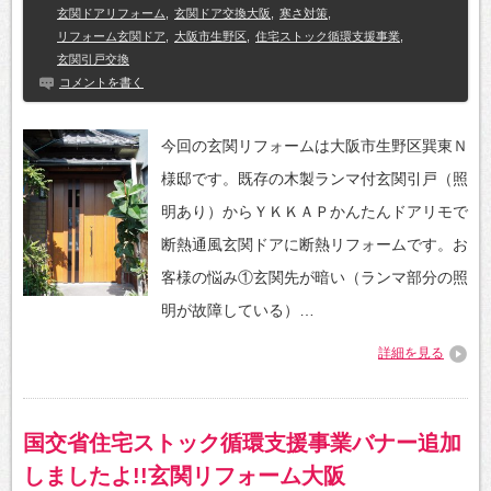
玄関ドアリフォーム
,
玄関ドア交換大阪
,
寒さ対策
,
リフォーム玄関ドア
,
大阪市生野区
,
住宅ストック循環支援事業
,
玄関引戸交換
コメントを書く
今回の玄関リフォームは大阪市生野区巽東Ｎ
様邸です。既存の木製ランマ付玄関引戸（照
明あり）からＹＫＫＡＰかんたんドアリモで
断熱通風玄関ドアに断熱リフォームです。お
客様の悩み①玄関先が暗い（ランマ部分の照
明が故障している）…
詳細を見る
国交省住宅ストック循環支援事業バナー追加
しましたよ!!玄関リフォーム大阪