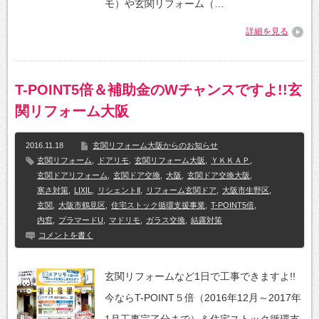
モ）や玄関リフォーム（…
詳細を見る
T-POINT5倍＆補助金のWチャンスですよ!!玄
関リフォーム大阪
2016.11.18
玄関リフォーム大阪からのお知らせ
玄関リフォーム
,
ドアリモ
,
玄関リフォーム大阪
,
ＹＫＫＡＰ
,
玄関ドアリフォーム
,
玄関ドア交換
,
大阪
,
玄関ドア交換大阪
,
寒さ対策
,
LIXIL
,
リシェントⅡ
,
リフォーム玄関ドア
,
大阪市生野区
,
玄関
,
大阪市鶴見区
,
住宅ストック循環支援事業
,
T-POINT5倍
,
内窓
,
プラマードU
,
マドリモ
,
ガラス交換
,
結露対策
コメントを書く
玄関リフォームなど1日で工事できますよ!!
今ならT-POINT５倍（2016年12月～2017年