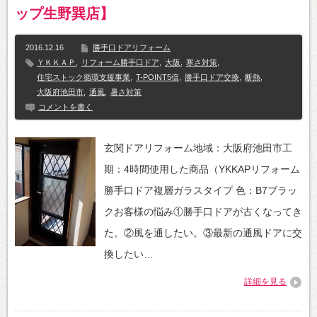
ップ生野巽店】
2016.12.16
勝手口ドアリフォーム
ＹＫＫＡＰ
,
リフォーム勝手口ドア
,
大阪
,
寒さ対策
,
住宅ストック循環支援事業
,
T-POINT5倍
,
勝手口ドア交換
,
断熱
,
大阪府池田市
,
通風
,
暑さ対策
コメントを書く
玄関ドアリフォーム地域：大阪府池田市工
期：4時間使用した商品（YKKAPリフォーム
勝手口ドア複層ガラスタイプ 色：B7ブラッ
クお客様の悩み①勝手口ドアが古くなってき
た。②風を通したい。③最新の通風ドアに交
換したい…
詳細を見る