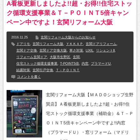
A看板更新しましたよ!!超・お得!!住宅ストッ
ク循環支援事業＆Ｔ－ＰＯＩＮＴ5倍キャン
ペーン中ですよ！玄関リフォーム大阪
2016.11.25
玄関リフォーム大阪からのお知らせ
ドアリモ
,
玄関リフォーム大阪
,
ＹＫＫＡＰ
,
玄関ドアリフォーム
,
玄関ドア交換
,
玄関ドア交換大阪
,
寒さ対策
,
LIXIL
,
リシェントⅡ
,
リフォーム玄関ドア
,
大阪市生野区
,
玄関
,
住宅ストック循環支援事業
,
T-POINT5倍
,
内窓
,
プラマードU
,
結露対策
,
玄関引戸交換
,
Ｔ－ＰＯＩＮＴ
コメントを書く
玄関リフォーム大阪【ＭＡＤＯショップ生野
巽店】Ａ看板更新しましたよ!!超・お得!!住
宅ストック循環支援事業（補助金）＆Ｔ－Ｐ
ＯＩＮＴ5倍キャンペーン中ですよ!!内窓
（プラマードＵ）・窓リフォーム（マドリ