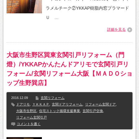
ラメルチーク②YKKAP樹脂内窓プラマード
Ｕ …
詳細を見る
大阪市生野区巽東玄関引戸リフォーム（門
燈）/YKKAPかんたんドアリモで玄関引戸リ
フォーム/玄関リフォーム大阪【ＭＡＤＯショ
ップ生野巽店】
2016.12.09
玄関リフォーム
ドアリモ
,
ＹＫＫＡＰ
,
玄関ドアリフォーム
,
リフォーム玄関ドア
,
大阪市生野区
,
住宅ストック循環支援事業
,
玄関引戸交換
,
リフォーム玄関引戸
コメントを書く