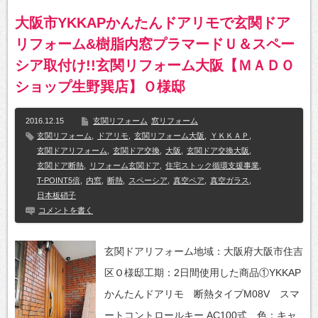
大阪市YKKAPかんたんドアリモで玄関ドア
リフォーム&樹脂内窓プラマードＵ＆スペー
シア取付け!!玄関リフォーム大阪【ＭＡＤＯ
ショップ生野巽店】Ｏ様邸
2016.12.15
玄関リフォーム
窓リフォーム
玄関リフォーム
,
ドアリモ
,
玄関リフォーム大阪
,
ＹＫＫＡＰ
,
玄関ドアリフォーム
,
玄関ドア交換
,
大阪
,
玄関ドア交換大阪
,
玄関ドア断熱
,
リフォーム玄関ドア
,
住宅ストック循環支援事業
,
T-POINT5倍
,
内窓
,
断熱
,
スペーシア
,
真空ペア
,
真空ガラス
,
日本板硝子
コメントを書く
玄関ドアリフォーム地域：大阪府大阪市住吉
区Ｏ様邸工期：2日間使用した商品①YKKAP
かんたんドアリモ 断熱タイプM08V スマ
ートコントロールキー AC100式 色：キャ